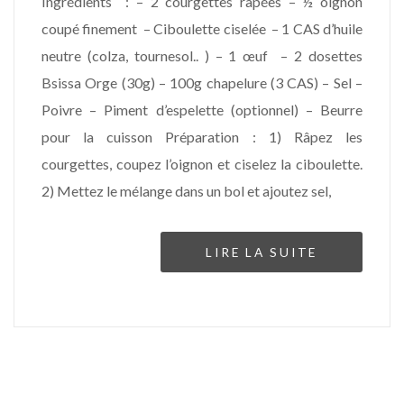
Ingrédients : – 2 courgettes râpées – ½ oignon
coupé finement – Ciboulette ciselée – 1 CAS d’huile
neutre (colza, tournesol.. ) – 1 œuf – 2 dosettes
Bsissa Orge (30g) – 100g chapelure (3 CAS) – Sel –
Poivre – Piment d’espelette (optionnel) – Beurre
pour la cuisson Préparation : 1) Râpez les
courgettes, coupez l’oignon et ciselez la ciboulette.
2) Mettez le mélange dans un bol et ajoutez sel,
LIRE LA SUITE