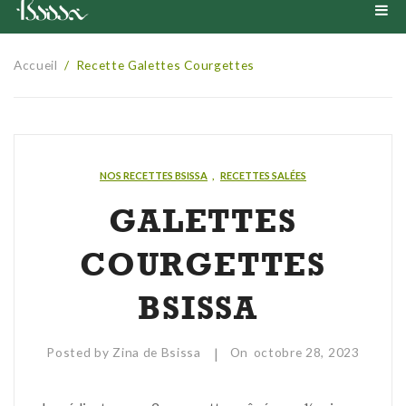
Accueil
Accueil
/
Recette Galettes Courgettes
Quésaco
Boutique
Bienfaits
Boisson
NOS RECETTES BSISSA
,
RECETTES SALÉES
Recettes
Farine
GALETTES
Dosette
Pâte à tartiner
Recettes salées
COURGETTES
Partenaires
Cadeaux
Recettes boissons
BSISSA
Blog
Recettes sucrées
Mon Compte
|
Posted by
Zina de Bsissa
On
octobre 28, 2023