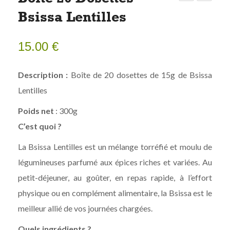
20
20
Bsissa Lentilles
dosettes
dosettes
Bsissa
Bsissa
15.00
€
Orge
Blé
Description :
Boîte de 20 dosettes de 15g de Bsissa
Lentilles
Poids net
: 300g
C’est quoi ?
La Bsissa Lentilles est un mélange torréfié et moulu de
légumineuses parfumé aux épices riches et variées. Au
petit-déjeuner, au goûter, en repas rapide, à l’effort
physique ou en complément alimentaire, la Bsissa est le
meilleur allié de vos journées chargées.
Quels ingrédients ?