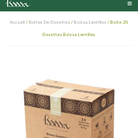
Accueil
Accueil
/
Boites De Dosettes
/
Bsissa Lentilles
/ Boite 20
Quésaco
Dosettes Bsissa Lentilles
Boutique
Bienfaits
Boisson
Recettes
Farine
Dosette
Pâte à tartiner
Recettes salées
Partenaires
Cadeaux
Recettes boissons
Blog
Recettes sucrées
Mon Compte